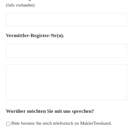
(falls vorhanden)
Vermittler-Register-Nr(n).
H
i
n
w
e
i
s
Worüber möchten Sie mit uns sprechen?
e
u
Bitte beraten Sie mich telefonisch zu MaklerTreuhand.
n
d