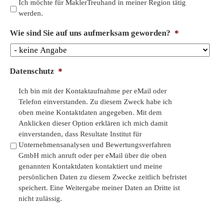
Ich möchte für MaklerTreuhand in meiner Region tätig
A
werden.
n
m
Wie sind Sie auf uns aufmerksam geworden?
*
e
r
k
Datenschutz
*
u
n
Ich bin mit der Kontaktaufnahme per eMail oder
g
Telefon einverstanden. Zu diesem Zweck habe ich
e
oben meine Kontaktdaten angegeben. Mit dem
n
Anklicken dieser Option erklären ich mich damit
einverstanden, dass Resultate Institut für
Unternehmensanalysen und Bewertungsverfahren
GmbH mich anruft oder per eMail über die oben
genannten Kontaktdaten kontaktiert und meine
persönlichen Daten zu diesem Zwecke zeitlich befristet
speichert. Eine Weitergabe meiner Daten an Dritte ist
nicht zulässig.