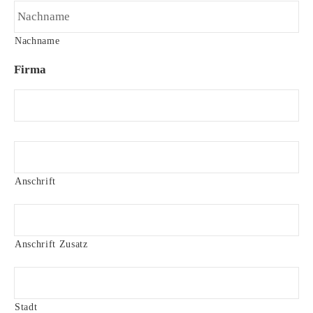
Nachname
Firma
A
n
s
Anschrift
c
h
r
i
Anschrift Zusatz
f
t
Stadt