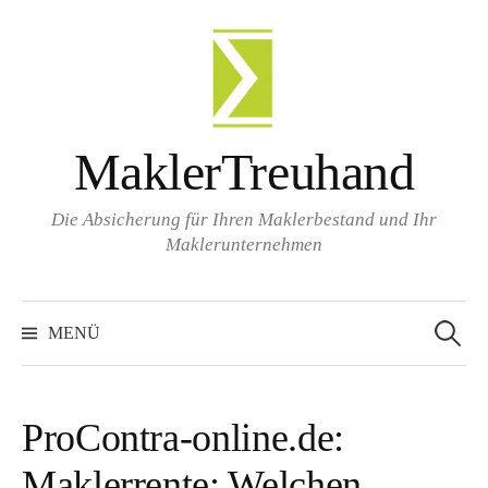
Zum
Inhalt
überspringen
MaklerTreuhand
Die Absicherung für Ihren Maklerbestand und Ihr
Maklerunternehmen
Suchen
nach:
MENÜ
ProContra-online.de:
Maklerrente: Welchen