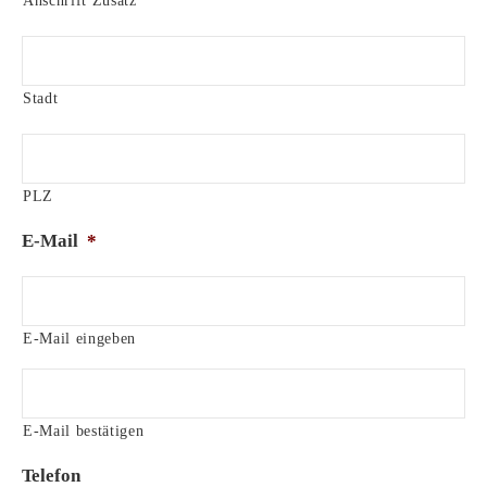
Anschrift Zusatz
f
t
Stadt
PLZ
E-Mail
*
E-Mail eingeben
E-Mail bestätigen
Telefon