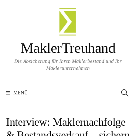
Zum
Inhalt
überspringen
MaklerTreuhand
Die Absicherung für Ihren Maklerbestand und Ihr
Maklerunternehmen
Suchen
nach:
MENÜ
Interview: Maklernachfolge
& Bestandsverkauf – sichern