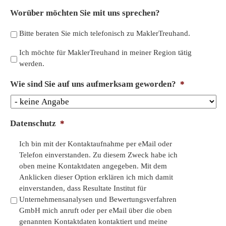
s
Worüber möchten Sie mit uns sprechen?
e
u
Bitte beraten Sie mich telefonisch zu MaklerTreuhand.
n
d
Ich möchte für MaklerTreuhand in meiner Region tätig
A
werden.
n
m
Wie sind Sie auf uns aufmerksam geworden?
*
e
r
k
Datenschutz
*
u
n
Ich bin mit der Kontaktaufnahme per eMail oder
g
Telefon einverstanden. Zu diesem Zweck habe ich
e
oben meine Kontaktdaten angegeben. Mit dem
n
Anklicken dieser Option erklären ich mich damit
einverstanden, dass Resultate Institut für
Unternehmensanalysen und Bewertungsverfahren
GmbH mich anruft oder per eMail über die oben
genannten Kontaktdaten kontaktiert und meine