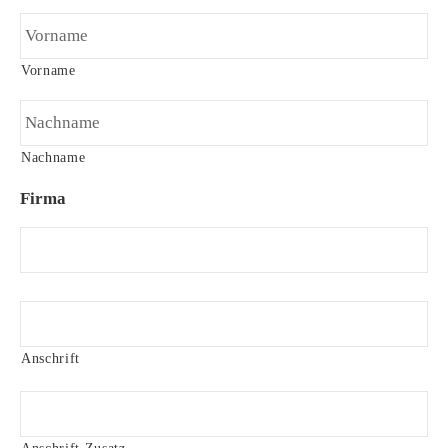
Vorname
Nachname
Firma
A
n
s
Anschrift
c
h
r
i