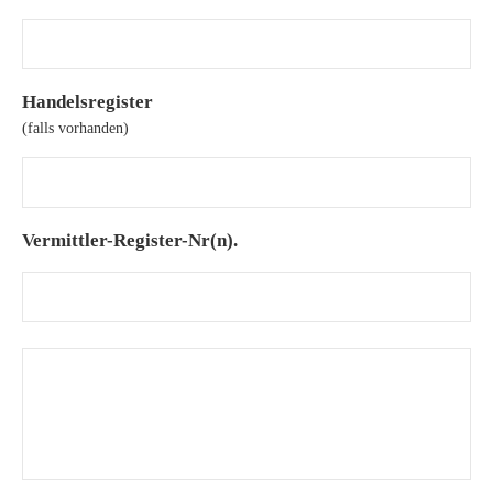
Handelsregister
(falls vorhanden)
Vermittler-Register-Nr(n).
H
i
n
w
e
i