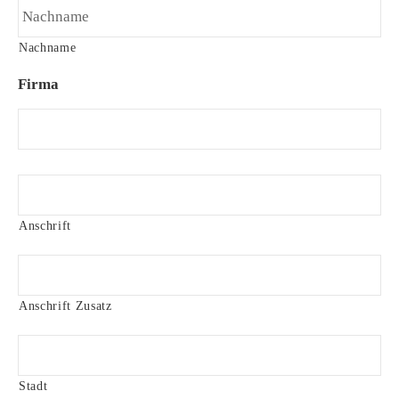
Nachname
Firma
A
n
s
Anschrift
c
h
r
i
Anschrift Zusatz
f
t
Stadt