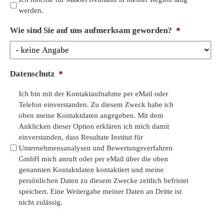
A
werden.
n
m
Wie sind Sie auf uns aufmerksam geworden?
*
e
r
k
u
Datenschutz
*
n
g
Ich bin mit der Kontaktaufnahme per eMail oder
e
Telefon einverstanden. Zu diesem Zweck habe ich
n
oben meine Kontaktdaten angegeben. Mit dem
Anklicken dieser Option erklären ich mich damit
einverstanden, dass Resultate Institut für
Unternehmensanalysen und Bewertungsverfahren
GmbH mich anruft oder per eMail über die oben
genannten Kontaktdaten kontaktiert und meine
persönlichen Daten zu diesem Zwecke zeitlich befristet
speichert. Eine Weitergabe meiner Daten an Dritte ist
nicht zulässig.