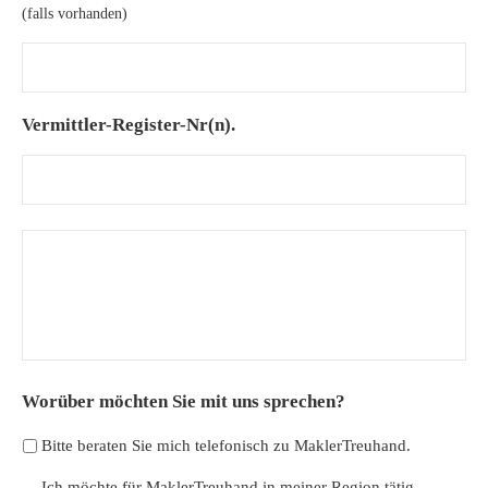
(falls vorhanden)
Vermittler-Register-Nr(n).
H
i
n
w
e
i
s
Worüber möchten Sie mit uns sprechen?
e
u
Bitte beraten Sie mich telefonisch zu MaklerTreuhand.
n
d
Ich möchte für MaklerTreuhand in meiner Region tätig