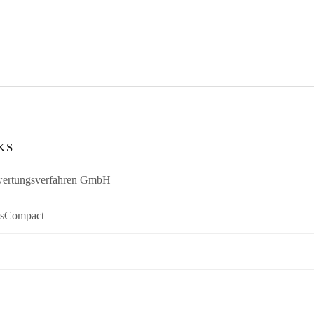
KS
Bewertungsverfahren GmbH
AssCompact